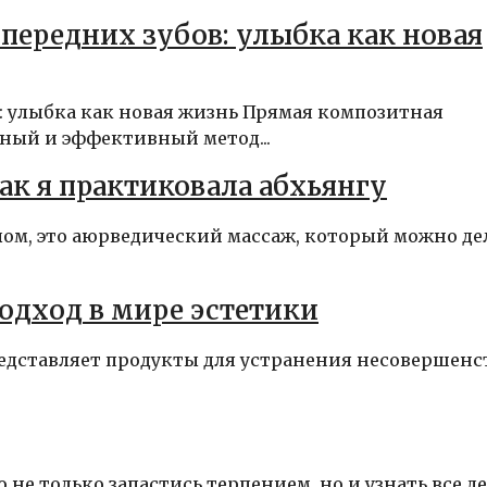
передних зубов: улыбка как новая
: улыбка как новая жизнь Прямая композитная
менный и эффективный метод...
к я практиковала абхьянгу
лом, это аюрведический массаж, который можно де
одход в мире эстетики
представляет продукты для устранения несовершенс
не только запастись терпением, но и узнать все д