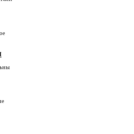
ое
ы
льны
ые