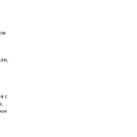
ом
ли,
я с
ы,
рое