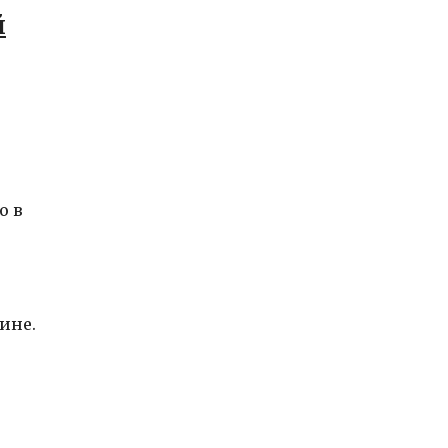
й
о в
ине.