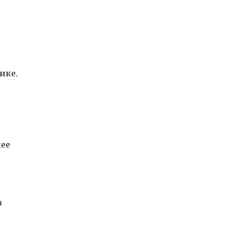
ике.
лее
в