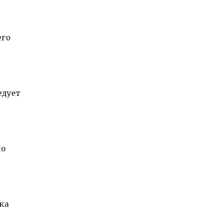
его
едует
но
ка