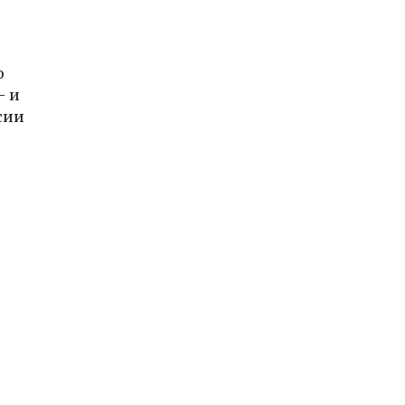
о
— и
сии