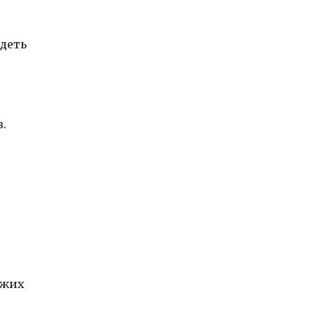
деть
.
ежих