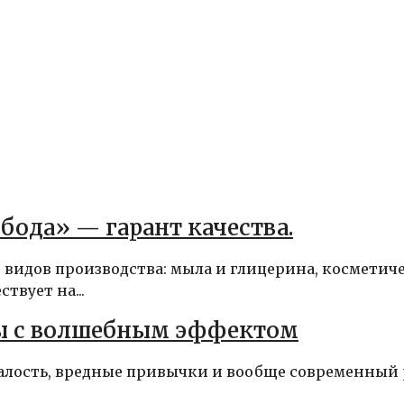
ода» — гарант качества.
 видов производства: мыла и глицерина, косметич
твует на...
ты с волшебным эффектом
талость, вредные привычки и вообще современный