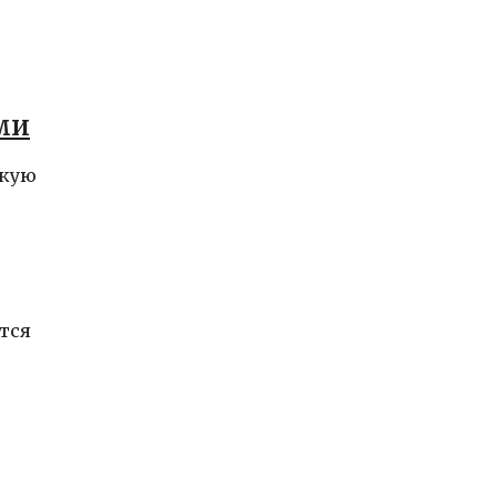
ми
окую
тся