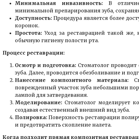
Минимальная
инвазивность
:
В отличие 
минимальной препарирования зуба, сохраняя
Доступность:
Процедура является более дост
коронок.
Простота:
Уход за реставрацией такой же, 
обычную гигиену полости рта.
Процесс реставрации:
Осмотр и подготовка:
Стоматолог проводит 
зуба. Далее, проводится обезболивание и подг
Нанесение
композитного
материала:
Сп
поврежденный участок зуба небольшими пор
лампой для затвердевания.
Моделирование:
Стоматолог моделирует к
создавая естественный внешний вид зуба.
Полировка:
Поверхность реставрации полиру
и предотвратить скопление налета.
Когда подходит прямая
композитная
реставрац