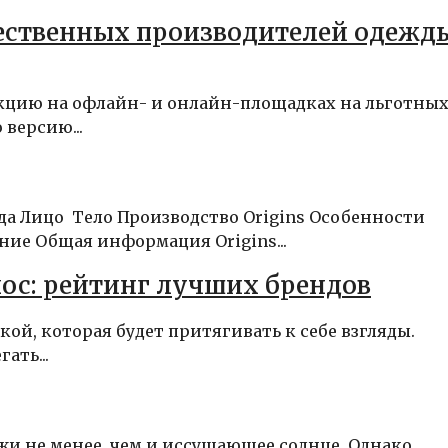
ественных производителей одежды
кцию на офлайн- и онлайн-площадках на льготны
версию...
а Лицо Тело Производство Origins Особенности
ие Общая информация Origins...
лос: рейтинг лучших брендов
ой, которая будет притягивать к себе взгляды.
ать...
ожи не менее, чем и иссушающее солнце. Однако