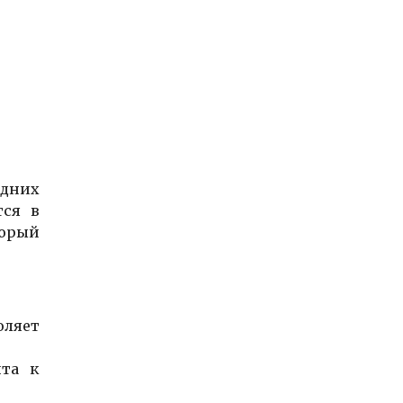
едних
тся в
торый
оляет
ита к