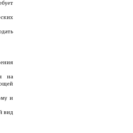
бует
еских
юдать
дения
я на
ающей
рму и
й вид