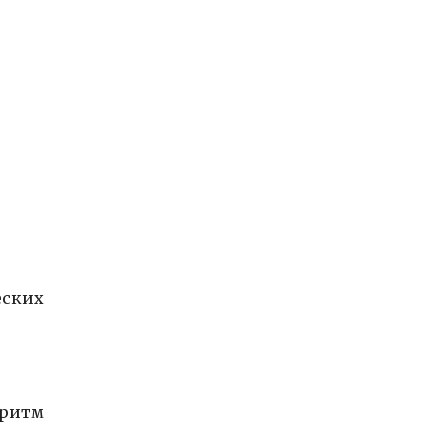
еских
 ритм