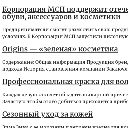
Корпорация МСП поддержит отеч
обуви, аксессуаров и косметики
Предприниматели смогут разместить свою проду
условиях. В Корпорации МСП запустили пилотную 
Origins — «зеленая» косметика
Содержание: Общая информация Продукция бренд
подхода История становления компании Заключен
Профессиональная краска для во
Каждая девушка хочет обладать шикарной прическ
Зачастую чтобы этого добиться приходится прибег
Сезонный уход за кожей
Зима Зима с ее морозами и ветрами вредна для к