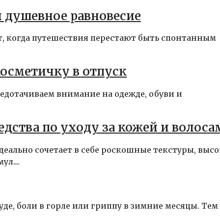
л душевное равновесие
ст, когда путешествия перестают быть спонтанным
косметичку в отпуск
редотачиваем внимание на одежде, обуви и
едства по уходу за кожей и волоса
идеально сочетает в себе роскошные текстуры, выс
л....
е, боли в горле или гриппу в зимние месяцы. Тем н