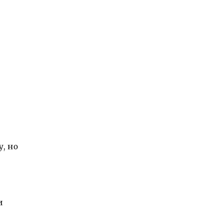
, но
и