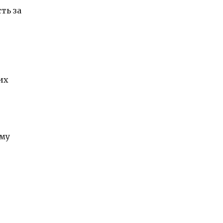
ть за
их
ему