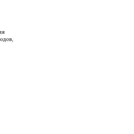
ия
одов,