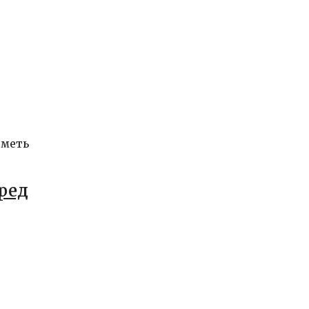
иметь
ред