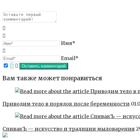
Имя*
Email*
Вам также может понравиться
Приводим тело в порядок после беременности
01.
СпивакЪ — искусство и традиции мыловарения
2