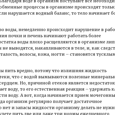
 Благодаря воде в организм поступают все необход
 обменные процессы в организме происходят тольк
если нарушается водный баланс, то тело начинает б
тво воды, немедленно происходит нарушение в раб
ния почки и печень начинают работать более
достатка воды плохо расщепляются в организме ли
е выводятся, накапливаются в теле, и, как следст
талость, волосы, кожа, ногти – становятся тусклы
оды пить вредно, потому что излишняя жидкость
теки, что с водой вымываются полезные минераль
сердцем. Но, причиной отеков является недостаток
ет воду, то его естественная реакция – удержать к
ти воду. А вот, когда начинается прием мочегонн
да организм регулярно получает достаточное
ю нет и запасы жидкости организму делать не нужн
удете пить две или даже три нормы ежедневного