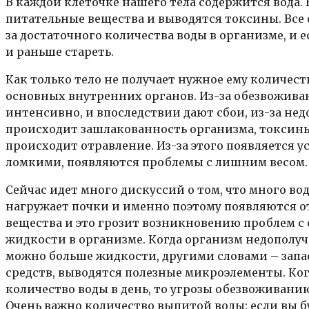
В каждой клеточке нашего тела содержится вода.
питательные вещества и выводятся токсины. Все
за достаточного количества воды в организме, и 
и раньше стареть.
Как только тело не получает нужное ему количес
основных внутренних органов. Из-за обезвожива
интенсивно, и впоследствии дают сбои, из-за не
происходит зашлакованность организма, токсины н
происходит отравление. Из-за этого появляется ус
ломкими, появляются проблемы с лишним весом.
Сейчас идет много дискуссий о том, что много в
нагружает почки и именно поэтому появляются о
вещества и это грозит возникновению проблем с 
жидкости в организме. Когда организм недополуча
можно больше жидкости, другими словами – запас
средств, выводятся полезные микроэлементы. Ког
количество воды в день, то угрозы обезвоживани
Очень важно количество выпитой воды: если вы б