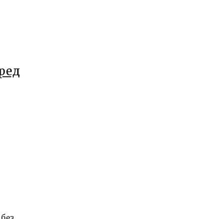
ред
 без