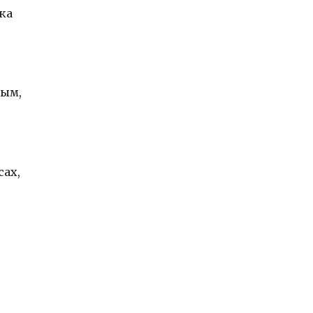
ка
ным,
сах,