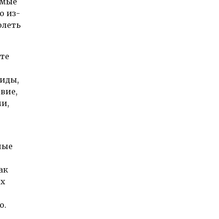
имые
о из-
олеть
оте
пиды,
вие,
ми,
ные
ак
ых
о.