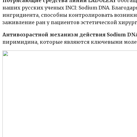
Потрясающие средства линии LADOLEAY
обогащ
наших русских ученых INCI: Sodium DNA. Благодар
ингридиента, способны контролировать возникн
заживление ран у пациентов эстетической хирур
Антивозрастной механизм действия Sodium DN
пиримидина, которые являются ключевыми молек