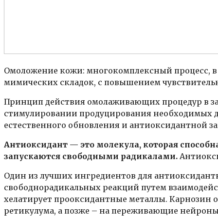
Омоложение кожи: многокомплексный процесс, в н
мимических складок, с повышением чувствительн
Принцип действия омолаживающих процедур в зам
стимулировании продуцирования необходимых дл
естественного обновления и антиоксидантной з
Антиоксидант — это молекула, которая способ
запускаются свободными радикалами.
Антиокси
Один из лучших ингредиентов для антиоксидантн
свободнорадикальных реакций путем взаимодейс
хелатирует прооксидантные металлы. Карнозин 
ретикулума, а позже – на переживающие нейрон