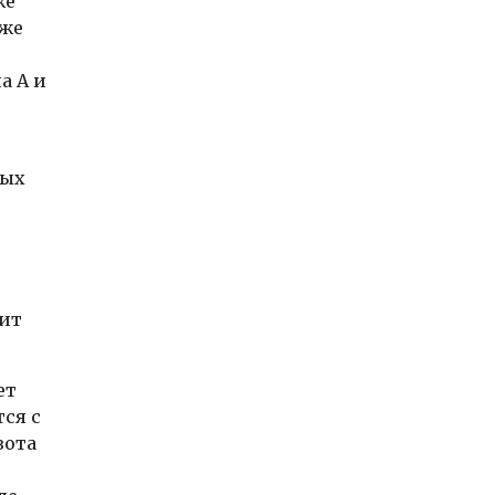
же
уже
а А и
ных
оит
ет
ся с
вота