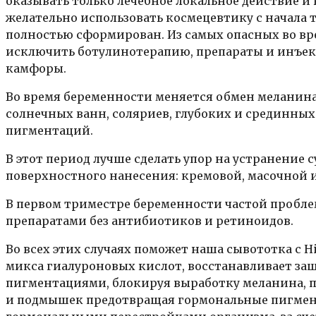
оказывать только лечебное локальное действие и 
желательно использовать космецевтику с начала т
полностью сформирован. Из самых опасных во в
исключить ботулинотерапию, препараты и инъекц
камфоры.
Во время беременности меняется обмен меланина
солнечных ванн, соляриев, глубоких и срединн
пигментаций.
В этот период лучше сделать упор на устранение
поверхностного нанесения: кремовой, масочной и
В первом триместре беременности частой проблемо
препаратами без антибиотиков и ретиноидов.
Во всех этих случаях поможет наша сывототка с H
микса гиалуроновых кислот, восстанавливает за
пигментациями, блокируя выработку меланина, п
и подмышек предотвращая гормональные пигмен