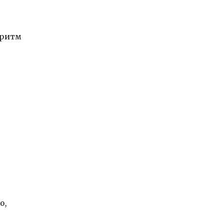
 ритм
о,