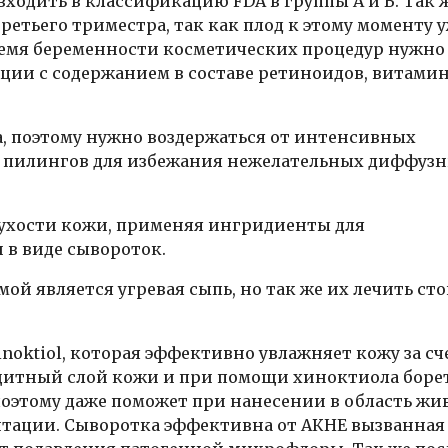
входить в классификацию FDA в группы А и В. Так 
ретьего триместра, так как плод к этому моменту 
ремя беременности косметических процедур нужно
ии с содержанием в составе ретиноидов, витамин
, поэтому нужно воздержаться от интенсивных
ых пилингов для избежания нежелательных диффуз
 сухости кожи, применяя ингридиенты для
 в виде сывороток.
й является угревая сыпь, но так же их лечить ст
inoktiol, которая эффективно увлажняет кожу за сч
щитный слой кожи и при помощи хиноктиола борет
оэтому даже поможет при нанесении в область жи
тации. Сыворотка эффективна от АКНЕ вызванная