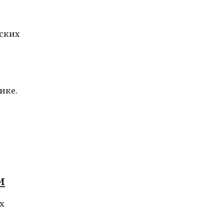
рских
ике.
и
х