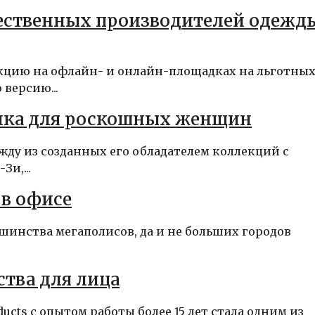
ественных производителей одежды
кцию на офлайн- и онлайн-площадках на льготны
версию...
тика для роскошных женщин
ду из созданных его обладателем коллекций с
и,...
 в офисе
инства мегаполисов, да и не больших городов
тва для лица
ucts с опытом работы более 15 лет стала одним из