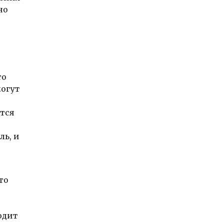
но
то
могут
ется
ль, и
то
одит